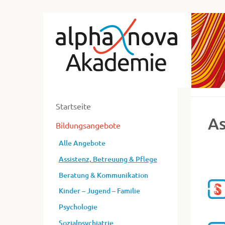
zum
Alp
Hauptmenü
zum
No
Inhalt
Ak
zur
Ne
Fusszeile
zur
ent
Suche
Startseite
ers
As
Bildungsangebote
un
Alle Angebote
ums
Assistenz, Betreuung & Pflege
Beratung & Kommunikation
Kinder – Jugend – Familie
Psychologie
Sozialpsychiatrie