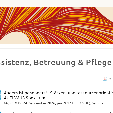
ha
va
ademie
ues
decken,
chließen
sistenz, Betreuung & Pflege
d
etzen.
Sem
Anders ist besonders! - Stärken- und ressourcenorient
AUTISMUS-Spektrum
Mi, 23. & Do 24. September 2026, jew. 9-17 Uhr (16 UE), Seminar