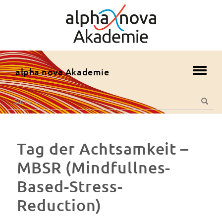
zum
Hauptmenü
zum
Inhalt
zur
alpha nova Akademie
Toggl
Fusszeile
navig
zur
Suche
Suche
Suche
nach:
Tag der Achtsamkeit –
MBSR (Mindfullnes-
Based-Stress-
Reduction)