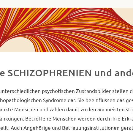
ha
va
ademie
ues
decken,
chließen
ie SCHIZOPHRENIEN und and
d
etzen.
unterschiedlichen psychotischen Zustandsbilder stellen 
hopathologischen Syndrome dar. Sie beeinflussen das gese
ankte Menschen und zählen damit zu den am meisten stig
rankungen. Betroffene Menschen werden durch ihre Erk
ellt. Auch Angehörige und Betreuungsinstitutionen gerat