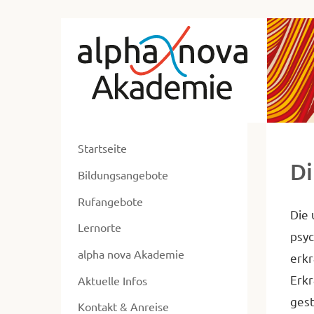
zum
Alp
Hauptmenü
zum
No
Inhalt
Ak
zur
Ne
Fusszeile
zur
ent
Suche
Startseite
ers
D
Bildungsangebote
un
ums
Rufangebote
Die 
Lernorte
psyc
alpha nova Akademie
erkr
Erk
Aktuelle Infos
gest
Kontakt & Anreise