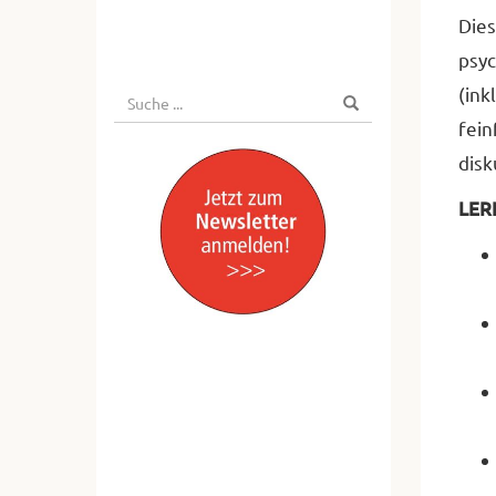
Dies
psyc
(ink
Suche
Suchen
nach:
fein
disk
LER