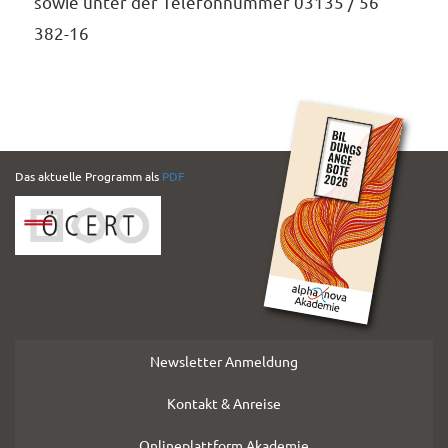
sowie unter der Telefonnummer 03135 / 56
382-16
PDF
Das aktuelle Programm als
PDF
Folder
Newsletter Anmeldung
Kontakt & Anreise
Onlineplattform Akademie