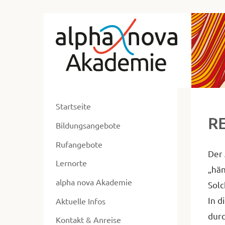
zum
Alp
Hauptmenü
zum
No
Inhalt
Ak
zur
Ne
Fusszeile
zur
ent
Suche
Startseite
ers
R
Bildungsangebote
un
ums
Rufangebote
Der 
Lernorte
„hän
alpha nova Akademie
Solc
In d
Aktuelle Infos
durc
Kontakt & Anreise