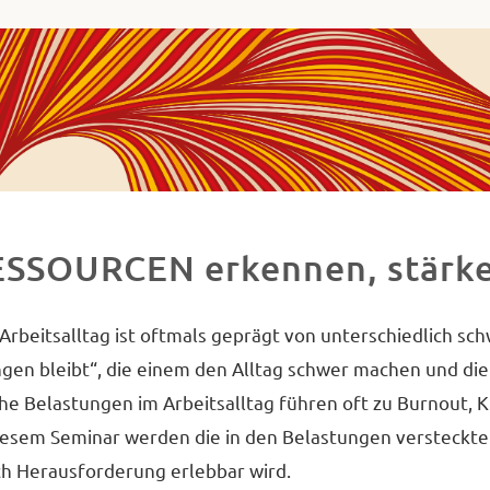
ha
va
ademie
ues
decken,
chließen
ESSOURCEN erkennen, stärke
d
etzen.
Arbeitsalltag ist oftmals geprägt von unterschiedlich sc
gen bleibt“, die einem den Alltag schwer machen und die
he Belastungen im Arbeitsalltag führen oft zu Burnout, 
iesem Seminar werden die in den Belastungen versteckten
h Herausforderung erlebbar wird.