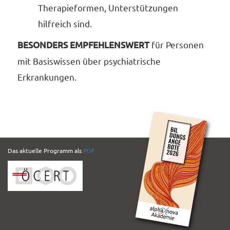
Therapieformen, Unterstützungen
hilfreich sind.
BESONDERS EMPFEHLENSWERT
für Personen
mit Basiswissen über psychiatrische
Erkrankungen.
PDF
Das aktuelle Programm als
PDF
Folder