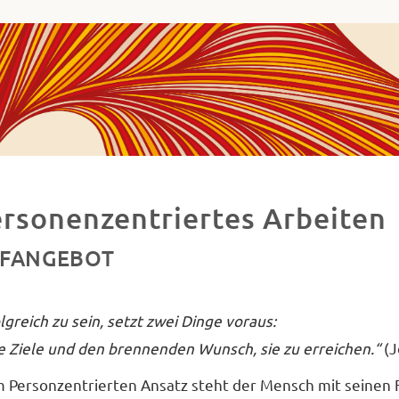
ha
va
ademie
ues
decken,
chließen
rsonenzentriertes Arbeiten
d
FANGEBOT
etzen.
lgreich zu sein, setzt zwei Dinge voraus:
e Ziele und den brennenden Wunsch, sie zu erreichen.“
(J
 Personzentrierten Ansatz steht der Mensch mit seinen