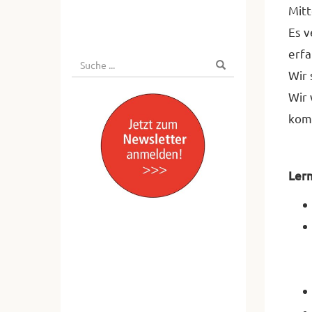
Mitt
Es v
erfa
Suche
Suchen
Wir 
nach:
Wir 
komp
Lern