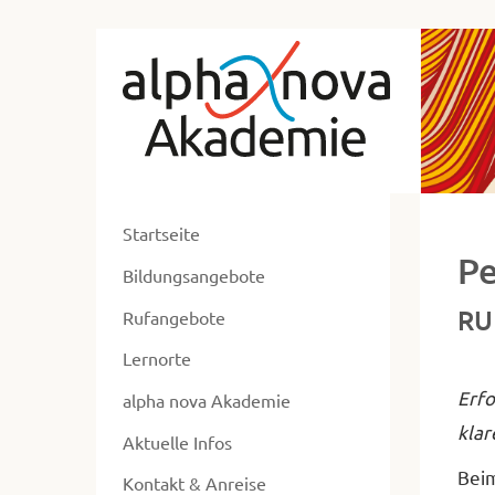
zum
Alp
Hauptmenü
zum
No
Inhalt
Ak
zur
Ne
Fusszeile
zur
ent
Suche
Startseite
ers
Pe
Bildungsangebote
un
RU
ums
Rufangebote
Lernorte
Erfo
alpha nova Akademie
klar
Aktuelle Infos
Beim
Kontakt & Anreise