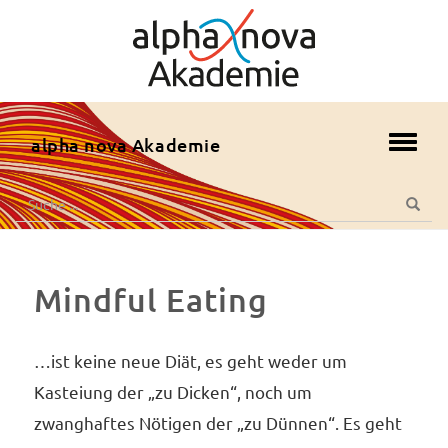
zum
Hauptmenü
zum
Inhalt
zur
alpha nova Akademie
Toggl
Fusszeile
navig
zur
Suche
Suche
Suche
nach:
Mindful Eating
…ist keine neue Diät, es geht weder um
Kasteiung der „zu Dicken“, noch um
zwanghaftes Nötigen der „zu Dünnen“. Es geht