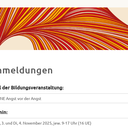
ha
va
ademie
ues
decken,
chließen
nmeldungen
d
etzen.
l der Bildungsveranstaltung:
min: