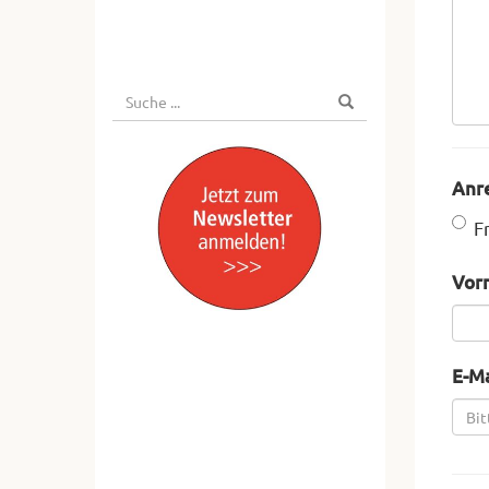
Suche
Suchen
nach:
Anr
F
Vor
E-Ma