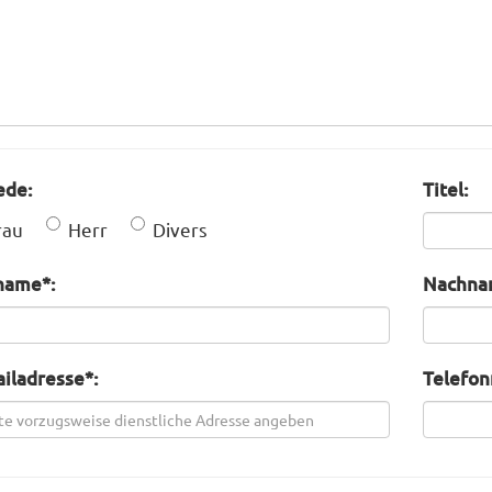
ede:
Titel:
rau
Herr
Divers
name*:
Nachna
iladresse*:
Telefo