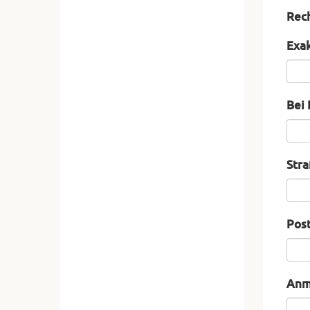
Rech
Exak
Bei 
Str
Post
Anm