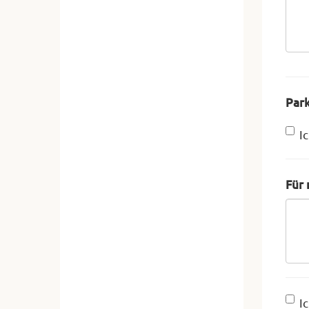
Park
I
Für 
I