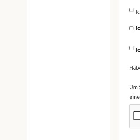
I
I
I
Habe
Um S
eine