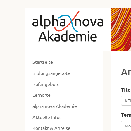
zum
Alp
Hauptmenü
zum
No
Inhalt
Ak
zur
Ne
Fusszeile
zur
ent
Suche
Startseite
ers
A
Bildungsangebote
un
ums
Rufangebote
Tite
Lernorte
alpha nova Akademie
Ter
Aktuelle Infos
Kontakt & Anreise