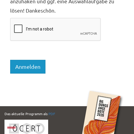
anzuhaken und ggf. eine Auswahlaufgabe zu
lösen! Dankeschön.
PDF
Das aktuelle Programm als
PDF
Folder