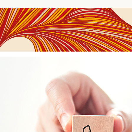
ha
va
ademie
ues
decken,
chließen
d
etzen.