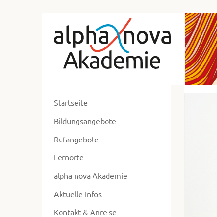
zum
Alp
Hauptmenü
zum
No
Inhalt
Ak
zur
Ne
Fusszeile
zur
ent
Suche
Startseite
ers
Bildungsangebote
un
ums
Rufangebote
Lernorte
alpha nova Akademie
Aktuelle Infos
Kontakt & Anreise