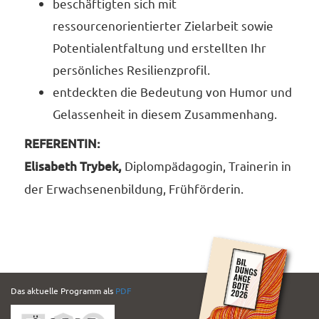
beschäftigten sich mit
ressourcenorientierter Zielarbeit sowie
Potentialentfaltung und erstellten Ihr
persönliches Resilienzprofil.
entdeckten die Bedeutung von Humor und
Gelassenheit in diesem Zusammenhang.
REFERENTIN:
Elisabeth Trybek,
Diplompädagogin, Trainerin in
der Erwachsenenbildung, Frühförderin.
PDF
Das aktuelle Programm als
PDF
Folder