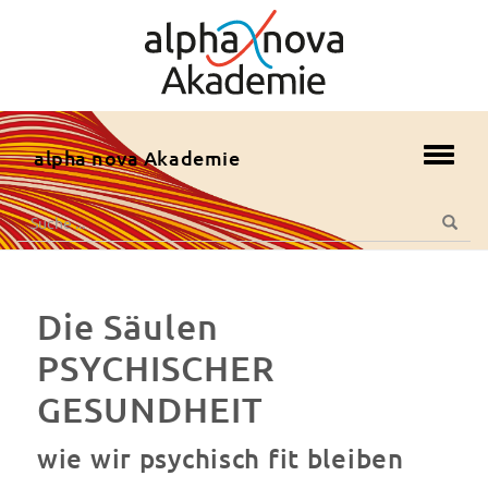
zum
Hauptmenü
zum
Inhalt
zur
alpha nova Akademie
Toggl
Fusszeile
navig
zur
Suche
Suche
Suche
nach:
Die Säulen
PSYCHISCHER
GESUNDHEIT
wie wir psychisch fit bleiben