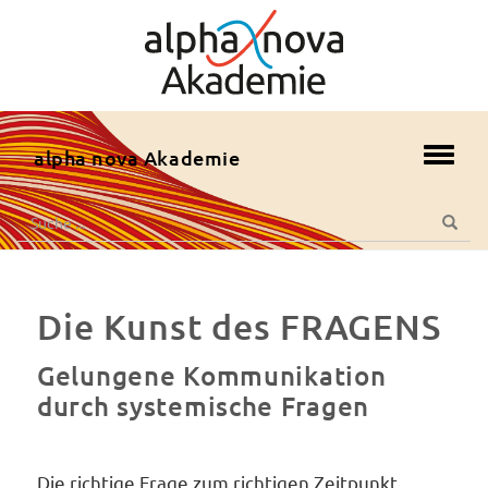
zum
Hauptmenü
zum
Inhalt
zur
alpha nova Akademie
Toggl
Fusszeile
navig
zur
Suche
Suche
Suche
nach:
Die Kunst des FRAGENS
Gelungene Kommunikation
durch systemische Fragen
Die richtige Frage zum richtigen Zeitpunkt