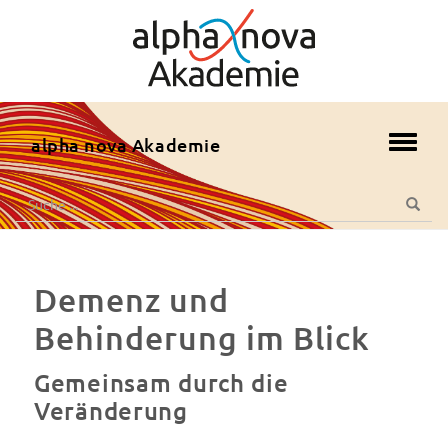
zum
Hauptmenü
zum
Inhalt
zur
alpha nova Akademie
Toggl
Fusszeile
navig
zur
Suche
Suche
Suche
nach:
Demenz und
Behinderung im Blick
Gemeinsam durch die
Veränderung