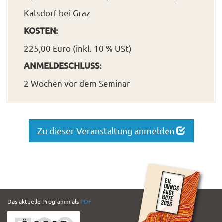
Kalsdorf bei Graz
KOSTEN:
225,00 Euro (inkl. 10 % USt)
ANMELDESCHLUSS:
2 Wochen vor dem Seminar
Zu dieser Veranstaltung anmelden
PDF
Das aktuelle Programm als
PDF
Folder