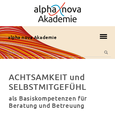
zum
Hauptmenü
zum
Inhalt
zur
alpha nova Akademie
Toggl
Fusszeile
navig
zur
Suche
Suche
Suche
nach:
ACHTSAMKEIT und
SELBSTMITGEFÜHL
als Basiskompetenzen für
Beratung und Betreuung