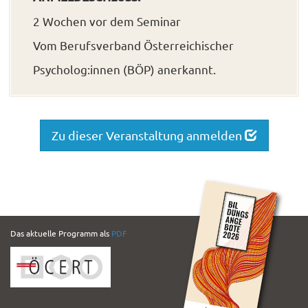
2 Wochen vor dem Seminar
Vom Berufsverband Österreichischer
Psycholog:innen (BÖP) anerkannt.
Zu dieser Veranstaltung anmelden
PDF
Das aktuelle Programm als
PDF
Folder