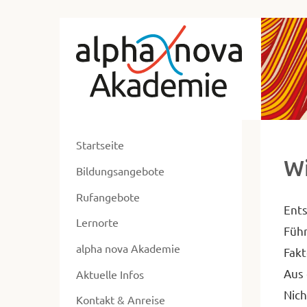
zum
Alp
Hauptmenü
zum
No
Inhalt
Ak
zur
Ne
Fusszeile
zur
ent
Suche
Startseite
ers
Wi
Bildungsangebote
un
ums
Rufangebote
Ents
Lernorte
Führ
alpha nova Akademie
Fakt
Aus 
Aktuelle Infos
Nich
Kontakt & Anreise