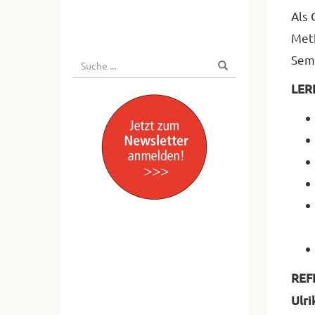
Als 
Meth
Semi
Suche
Suchen
nach:
LER
REF
Ulri