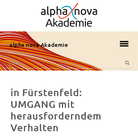
zum
Hauptmenü
zum
Inhalt
zur
alpha nova Akademie
Toggl
Fusszeile
navig
zur
Suche
Suche
Suche
nach:
in Fürstenfeld:
UMGANG mit
herausforderndem
Verhalten