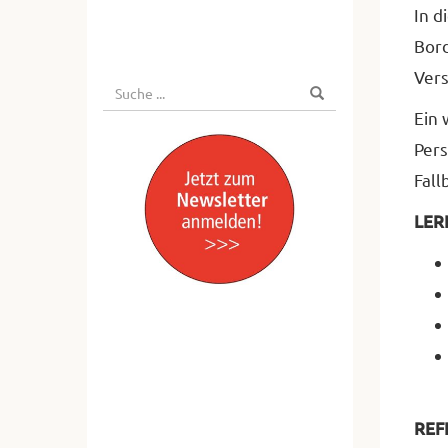
In d
Bord
Vers
Suche
Suchen
nach:
Ein 
Pers
Fall
LER
REF