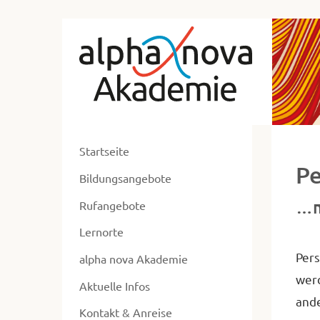
zum
Alp
Hauptmenü
zum
No
Inhalt
Ak
zur
Ne
Fusszeile
zur
ent
Suche
Startseite
ers
P
Bildungsangebote
un
…m
ums
Rufangebote
Lernorte
Pers
alpha nova Akademie
werd
Aktuelle Infos
ande
Kontakt & Anreise