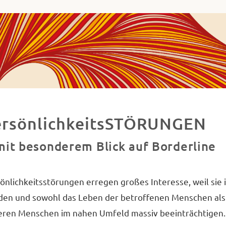
ha
va
ademie
ues
decken,
chließen
ersönlichkeitsSTÖRUNGEN
d
it besonderem Blick auf Borderline
etzen.
önlichkeitsstörungen erregen großes Interesse, weil sie
en und sowohl das Leben der betroffenen Menschen als
ren Menschen im nahen Umfeld massiv beeinträchtigen.