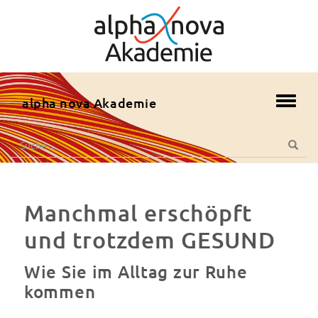
zum
Hauptmenü
zum
Inhalt
zur
alpha nova Akademie
Toggl
Fusszeile
navig
zur
Suche
Suche
Suche
nach:
Manchmal erschöpft
und trotzdem GESUND
Wie Sie im Alltag zur Ruhe
kommen