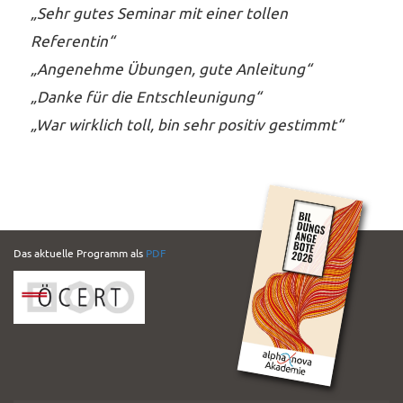
„Sehr gutes Seminar mit einer tollen
Referentin“
„Angenehme Übungen, gute Anleitung“
„Danke für die Entschleunigung“
„War wirklich toll, bin sehr positiv gestimmt“
PDF
Das aktuelle Programm als
PDF
Folder