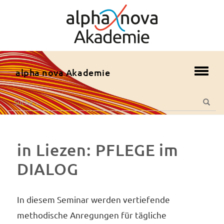
zum
Hauptmenü
zum
Inhalt
zur
alpha nova Akademie
Toggl
Fusszeile
navig
zur
Suche
Suche
Suche
nach:
in Liezen: PFLEGE im
DIALOG
In diesem Seminar werden vertiefende
methodische Anregungen für tägliche