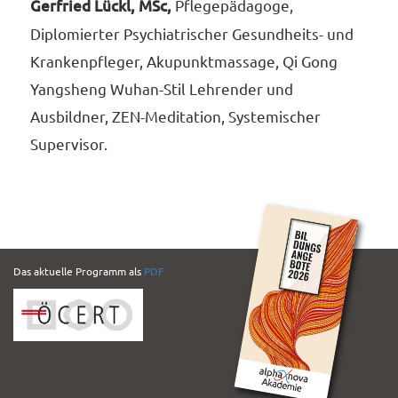
Gerfried Lückl, MSc,
Pflegepädagoge,
Diplomierter Psychiatrischer Gesundheits- und
Krankenpfleger, Akupunktmassage, Qi Gong
Yangsheng Wuhan-Stil Lehrender und
Ausbildner, ZEN-Meditation, Systemischer
Supervisor.
PDF
Das aktuelle Programm als
PDF
Folder