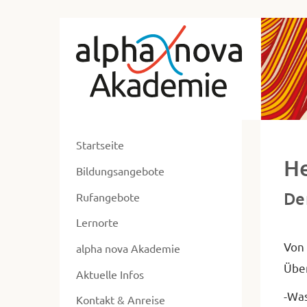
zum
Alp
Hauptmenü
zum
No
Inhalt
Ak
zur
Ne
Fusszeile
zur
ent
Suche
Startseite
ers
H
Bildungsangebote
un
De
ums
Rufangebote
Lernorte
Von 
alpha nova Akademie
Über
Aktuelle Infos
-Was
Kontakt & Anreise