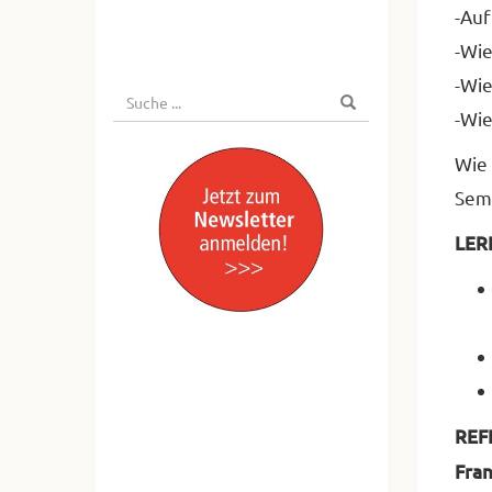
-Auf
-Wie
-Wie
Suche
Suchen
-Wie
nach:
Wie 
Semi
LER
REF
Fran