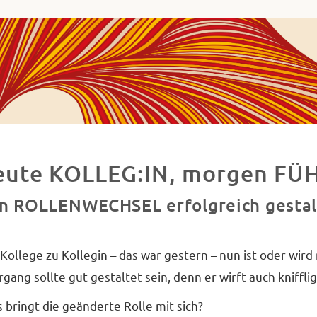
ha
va
ademie
ues
decken,
chließen
eute KOLLEG:IN, morgen F
d
n ROLLENWECHSEL erfolgreich gesta
etzen.
Kollege zu Kollegin – das war gestern – nun ist oder wird
gang sollte gut gestaltet sein, denn er wirft auch kniffli
 bringt die geänderte Rolle mit sich?