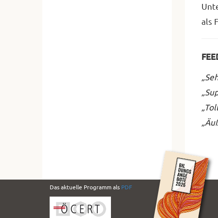
Unte
als 
FEE
„Seh
„Sup
„Tol
„Äu
PDF
Das aktuelle Programm als
PDF
Folder