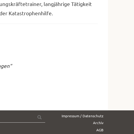
ngskräftetrainer, langjährige Tätigkeit
der Katastrophenhilfe.
ngen“
Suche
Impressum / Datenschutz
OK
nach:
Archiv
AGB