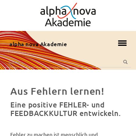
zum
Hauptmenü
zum
Inhalt
zur
alpha nova Akademie
Toggl
Fusszeile
navig
zur
Suche
Suche
Suche
nach:
Aus Fehlern lernen!
Eine positive FEHLER- und
FEEDBACKKULTUR entwickeln.
Fehler zu machen ist menschlich und