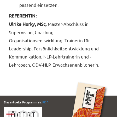
passend einsetzen.
REFERENTIN:
Ulrike Horky, MSc,
Master-Abschluss in
Supervision, Coaching,
Organisationsentwicklung, Trainerin für
Leadership, Persönlichkeitsentwicklung und
Kommunikation, NLP-Lehrtrainerin und -
Lehrcoach, ÖDV-NLP, Erwachsenenbildnerin.
PDF
Das aktuelle Programm als
PDF
Folder